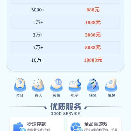
赢得众多球迷的信任。
02. 服务升级
随着OD官方版平台登录入口-OD(中国)需求增
长，平台陆续上线直播回放、数据分析、比分
预测等功能，同时支持APP与网页双端操作，
带来更快更稳的观赛体验。
03. 国际拓展
目前od平台在线登录已在东南亚、欧美等区
域建立本地化团队，推动技术与服务全球落
地，打造具有国际竞争力的赛事平台品牌。