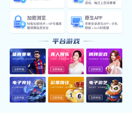
多样赛事服务
覆盖五大热门体育领域，od平台在线登录 为您提供一站式观
赛与数据支持服务