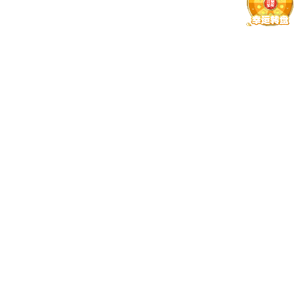
价值、品牌形象等诸多方面，因此每一次成功签约都
可能改变整个球队未来的发展轨迹.
总之，无论是从运动员自身发展的角度来看，还是从
俱乐部战略布局方面，此类跨国转会都是不可避免且
具有深远意义的重要事件。这种互动模式既丰富了各
自俱乐部文化，也促进了世界范围内足球运动的发展.
总结：
回顾国米历史上四名球员转会至皇马，可以说每一笔
交易都有着独特而深远意义。从卡洛斯到大罗再到邓
弗里斯，他们用各自不同风格诠释着“足坛巨星”的定
义，同时也展示出不同年代间足球运动的发展轨迹。
这些故事不仅承载着他们个人奋斗历程，更折射出两
家豪门之间千丝万缕联系.