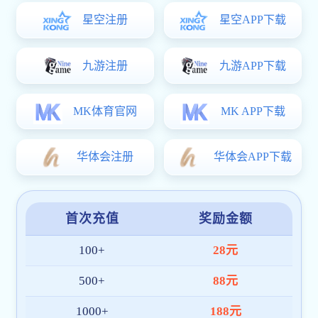
在国际米兰的辉煌历史中，曾有四位球员转会至皇家
马德里，这不仅是他们职业生涯的重要一步，也为两
大足球豪门之间的渊源增添了色彩。本文将探讨这四
名球员，包括卡洛斯、大罗和邓弗里斯等人，他们在
不同的时代和背景下，为国米和皇马带来了巨大的影
响与贡献。通过分析这些球员的转会原因、在两家俱
乐部的表现及其对球队战术体系的适应，我们将全面
了解他们如何成为足球历史上不可或缺的一部分。同
时，这些转会事件也反映了当时足球市场的变化及两
大俱乐部之间的竞争关系。