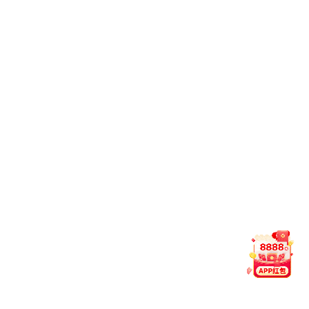
延伸阅读
森林狼官方宣布爱德华兹恢复顺利已获准
近日，森林狼队官方宣布，球员安东尼·爱德华兹的恢复进展
顺利，已经获...