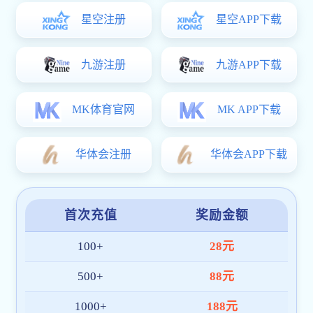
在即将到来的转会窗口中，意甲豪门罗马计划投入1
亿欧元的预算，以争夺英超年轻前锋格林伍德和荷兰
新星齐尔克泽。这一战略不仅显示出罗马对提升球队
实力的迫切需求，也反映了他们对未来欧冠舞台的渴
望。通过引进这两位潜力巨大的球员，罗马希望能够
增强攻击线，提高比赛竞争力，从而在国内外赛场上
取得更好的成绩。本文将从投资背景、目标球员分
析、竞技前景与挑战、以及俱乐部长远规划等四个方
面进行详细阐述。
1、投资背景与目标