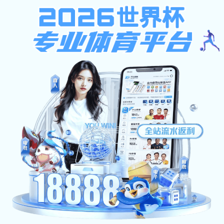
注册入口
od平台在线登录
APP与网页版
入口｜畅享全球体育赛事与数
据服务
欢迎访问
od平台在线登录
，提供全面覆盖足
球、篮球、电竞等项目的赛事资讯与数据内容，
支持
APP下载
与
网页使用
，每日同步更新千场
比赛，聚焦热门体育内容， 助您轻松获取赛事
动态，掌握比赛节奏。