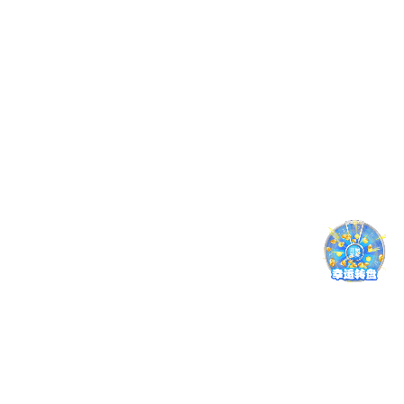
总之，通过此次转会操作，如果能够成功引入格林伍
德和齐尔克泽，不仅能解决当前阵容薄弱的问题，更
能够为未来几年奠定坚实基础。同时，加强青训体系
建设，将使得人才输出更具保障，为俱乐部提供源源
不断的发展动力。
最终，通过合理配置资金及资源，相信罗马会逐步走
向复兴之路，并为广大球迷带来更多精彩赛事体验，
实现冲击欧冠梦想！
总结：
综上所述，罗马计划投入1亿预算争夺格林伍德和齐
尔克泽，是基于对当前形势以及未来发展的深思熟虑
之举。这不仅体现了俱乐部对于提高竞技水平的不懈
追求，同时也显示出其对于建队理念有着清晰而明确