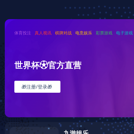
od平台在线登录
欢迎访问
od平台在线登录
，提供全面
步更新千场比