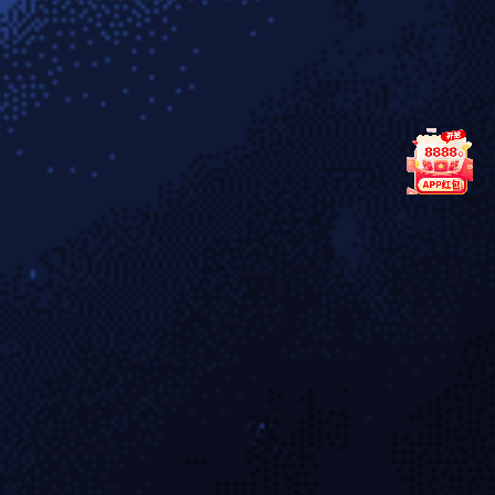
能为今后的发展铺平道路，实现双赢局面。
下一篇：
杜兰特称迈阿密时期詹姆斯为最难