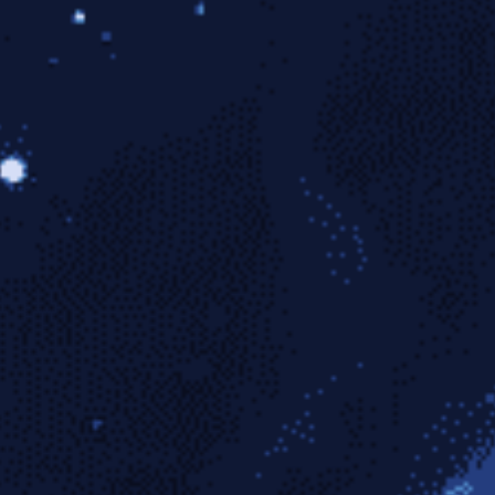
付超过正常市价，以确保获得心仪球员。因此，如果其他球队愿
从而导致交易失败。
及建议。如果科隆希望成功售出马拉，应考虑降低心理预期，并
间，提高成功率。
升自身能力，以增加吸引力。不管最终选择哪家俱乐部，都应积
，让他们及时了解市场动态，也是至关重要的一步。
国足球界对此次交易充满期待。然而，只有当所有条件都成熟之
000万欧元出售马拉给英超球队但可能不足够”的话题，不仅涉
现，再到整个英超市场环境，每个环节都互相关联，共同影响着