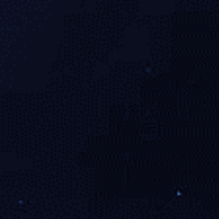
斯仍在球队继续
消息引起了广泛关注。作为一名年轻而...