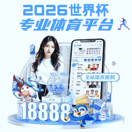
注册入口
od平台在线登录
APP与网页版
入口｜畅享全球体育赛事与数
据服务
欢迎访问
od平台在线登录
，提供全面覆盖足
球、篮球、电竞等项目的赛事资讯与数据内容，
支持
APP下载
与
网页使用
，每日同步更新千场
比赛，聚焦热门体育内容， 助您轻松获取赛事
动态，掌握比赛节奏。