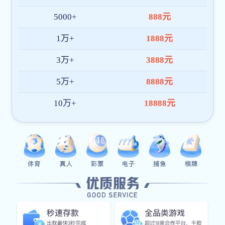
1、詹姆斯技术特点分析
迈阿密时期，勒布朗·詹姆斯展现了令人瞩目的全面技
艺。他不仅具备出色的得分能力，还能够在组织进
攻、控制比赛节奏等方面发挥巨大作用。在场上，他
常常作为球队进攻核心，通过个人突破或传球来创造
机会。这种多面手角色使得防守者很难针对他制定有
效策略。
此外，詹姆斯在身体素质上的优势也是他成为最难防
守球员的重要原因之一。他身高2.06米，体重约113
公斤，速度与力量兼具，使得他可以轻松穿越防线。
在面对对手时，他常常利用这种身体优势进行强势攻
击，因此即便是身材相仿的球员也难以抵挡他的侵
袭。