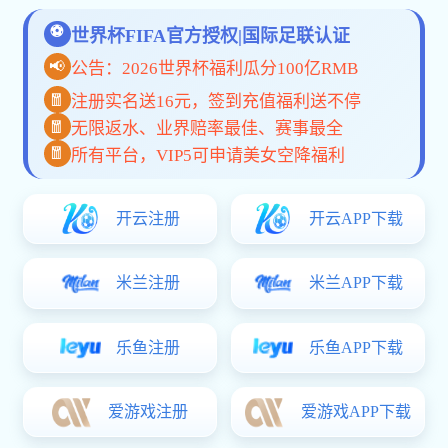
手机App
网页版
杜兰特称迈阿密时期詹姆斯为
最难防球员引发热议
2026-06-02 12:01
86 次阅读
首页
/
体育头条