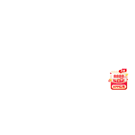
下一篇：
森林狼对掘金G3比赛爱德华兹因右
延伸阅读