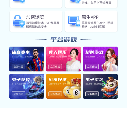
再者，詹姆斯极高的篮球智商让他在比赛中总能做出
正确选择。他擅长阅读防守，通过观察对方站位迅速
判断出最佳进攻方式，无论是自己出手还是给队友创
造空位，都能做到游刃有余。这些因素综合起来，使
得迈阿密时期的詹姆斯成为了一名真正意义上的“全能
战士”。
2、杜兰特评价背后的原因
凯文·杜兰特之所以称赞迈阿密时期的詹姆斯为最难防
守球员，与其自身职业生涯的发展历程息息相关。作
为一名顶尖得分手，杜兰特深知挑战优秀对手的重要
性，而詹姆斯正是他职业生涯中的重要竞争者。两人
在多个赛季交锋，相互之间形成了激烈而复杂的竞争
关系。