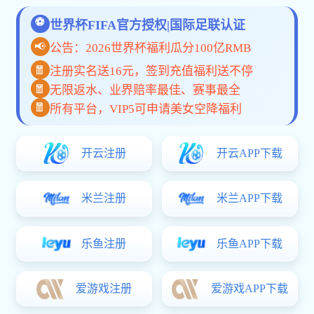
手机App
网页版
奥登称马刺若战胜森林狼将具
备夺冠所有要素信心满满
2026-07-08 03:44
61 次阅读
首页
/
体育头条