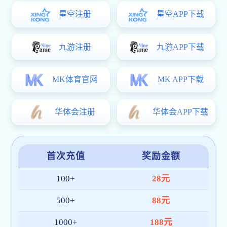
在NBA赛季中，马刺队与森林狼队的对决备受关注。
近日，前NBA球员奥登表示，如果马刺能够战胜森林
狼，将具备争夺总冠军的所有要素，展现出满满的信
心。本文将从四个方面进行详细探讨：首先是马刺队
目前的阵容和状态；其次是与森林狼队比赛的重要
性；第三是团队合作对于夺冠的影响；最后则分析奥
登对于马刺未来前景的看法。这些方面将帮助我们更
好地理解奥登的观点，以及马刺在本赛季中的潜力和
挑战。
1、马刺当前阵容及状态